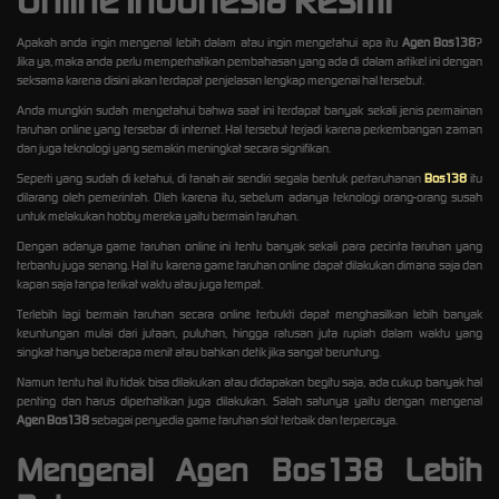
Apakah anda ingin mengenal lebih dalam atau ingin mengetahui apa itu
Agen Bos138
?
Jika ya, maka anda perlu memperhatikan pembahasan yang ada di dalam artikel ini dengan
seksama karena disini akan terdapat penjelasan lengkap mengenai hal tersebut.
Anda mungkin sudah mengetahui bahwa saat ini terdapat banyak sekali jenis permainan
taruhan online yang tersebar di internet. Hal tersebut terjadi karena perkembangan zaman
dan juga teknologi yang semakin meningkat secara signifikan.
Seperti yang sudah di ketahui, di tanah air sendiri segala bentuk pertaruhanan
Bos138
itu
dilarang oleh pemerintah. Oleh karena itu, sebelum adanya teknologi orang-orang susah
untuk melakukan hobby mereka yaitu bermain taruhan.
Dengan adanya game taruhan online ini tentu banyak sekali para pecinta taruhan yang
terbantu juga senang. Hal itu karena game taruhan online dapat dilakukan dimana saja dan
kapan saja tanpa terikat waktu atau juga tempat.
Terlebih lagi bermain taruhan secara online terbukti dapat menghasilkan lebih banyak
keuntungan mulai dari jutaan, puluhan, hingga ratusan juta rupiah dalam waktu yang
singkat hanya beberapa menit atau bahkan detik jika sangat beruntung.
Namun tentu hal itu tidak bisa dilakukan atau didapakan begitu saja, ada cukup banyak hal
penting dan harus diperhatikan juga dilakukan. Salah satunya yaitu dengan mengenal
Agen Bos138
sebagai penyedia game taruhan slot terbaik dan terpercaya.
Mengenal Agen Bos138 Lebih