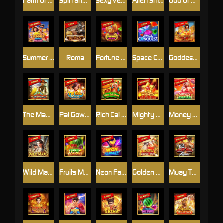
Farm Of Fortune
Spin and Win
Sexy Vegas
Alien Smash
God Of Wealth
Summer Splash Paradise
Roma
Fortune Jewels III
Space Conquest
Goddess Of Egypt
The Maya Myth
Pai Gow Ways
Rich Cai Shen
Mighty Sevens
Money Empire
Wild Mafia
Fruits Mania
Neon Fantasy
Golden Horse Ride
Muay Thai Fighter