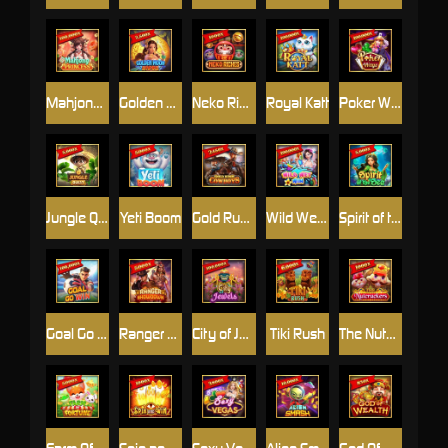
Mahjong Princess
Golden Moon Empire
Neko Riches
Royal Katt
Poker Ways
Jungle Quest
Yeti Boom
Gold Rush Cowboys
Wild Wet Win
Spirit of the Sea
Goal Go Win
Ranger Showdown
City of Jewels
Tiki Rush
The Nutcrackers