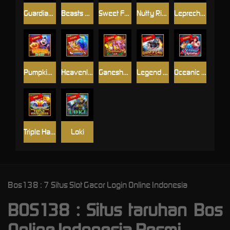
Guardian of the Museum
Beasts Of Luck
Sweet Frenzy
Nutty Riches
Leprechaun Bonanza
Pumpkins Go Lucky
Heavenly Fortunes
Ganesha Luck
Legend Of Eagle
Oceanic Melodies
Triple Happiness
Loki
Bos138 : 7 Situs Slot Gacor Login Online Indonesia
BOS138 : Situs taruhan Bos
Online Indonesia Resmi