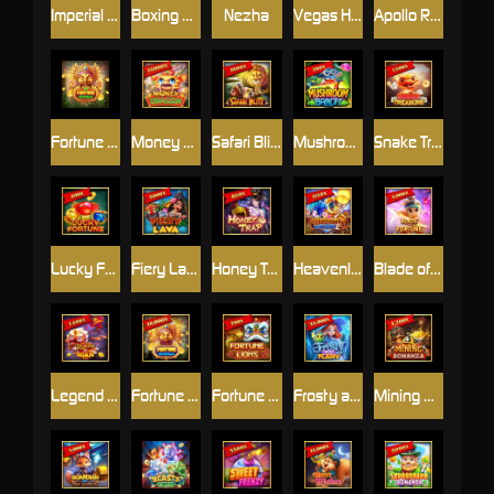
Imperial Majesty
Boxing Fury
Nezha
Vegas Hot Fruit
Apollo Ray of Luck
Fortune Jewels I
Money Dragon
Safari Blitz
Mushroom Bandit
Snake Treasure
Lucky Fortune
Fiery Lava
Honey Trap
Heavenly Fortunes 2
Blade of Fortune
Legend of Nian
Fortune Jewels II
Fortune Lions
Frosty and Flamy
Mining Bonanza