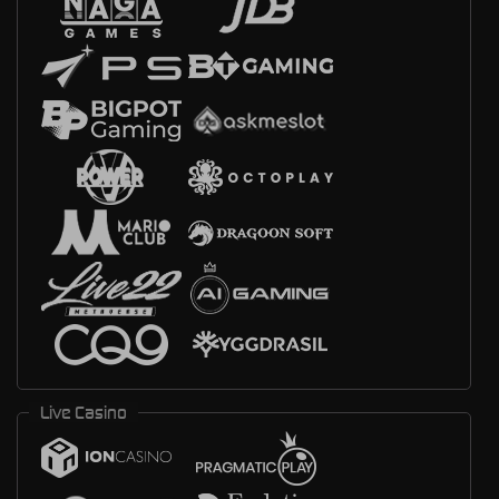
Live Casino