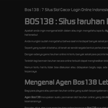
Bos138 : 7 Situs Slot Gacor Login Online Indonesi
BOS138 : Situs taruhan
Apakah anda ingin mengenal lebih dalam atau ingin mengetahui apa itu
Ag
hal tersebut.
Anda mungkin sudah mengetahui bahwa saat ini terdapat banyak sekali jenis
Seperti yang sudah di ketahui, di tanah air sendiri segala bentuk pertaruhan
Dengan adanya game taruhan online ini tentu banyak sekali para pecinta ta
Terlebih lagi bermain taruhan secara online terbukti dapat menghasilkan le
Namun tentu hal itu tidak bisa dilakukan atau didapakan begitu saja, a
terpercaya.
Mengenal Agen Bos138 Leb
Bagi para players atau pemain taruhan online yang sudah berpengalaman 
Agen Bos138
merupakan suatu permainan slot taruhan online yang dimiliki
keamanannya.
Provider, situs, atau juga agen taruhan online terpercaya
Bos138
ini sudah 