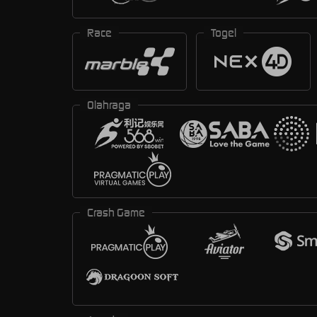
Race
Togel
Olahraga
Crash Game