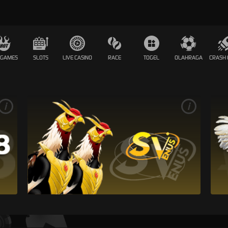
 GAMES
SLOTS
LIVE CASINO
RACE
TOGEL
OLAHRAGA
CRASH
i
i