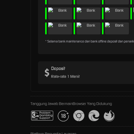
* Selama bank maintenance dan bank offline deposit dan penarik
Deposit
Rata-rata 1 Menit
Tanggung Jawab Bermain
Browser Yang Didukung
Platform Penyedia Layanan