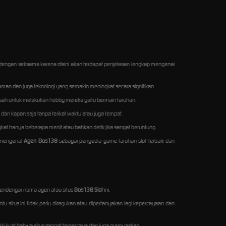
 dengan seksama karena disini akan terdapat penjelasan lengkap mengenai
aman dan juga teknologi yang semakin meningkat secara signifikan.
susah untuk melakukan hobby mereka yaitu bermain taruhan.
dan kapan saja tanpa terikat waktu atau juga tempat.
ngkat hanya beberapa menit atau bahkan detik jika sangat beruntung.
n mengenal
Agen Bos138
sebagai penyedia game taruhan slot terbaik dan
 mendengar nama agen atau situs
Bos138 Slot
ini.
tu situs ini tidak perlu diragukan atau dipertanyakan lagi kepercayaan dan
bukti kuat bahwa situs sangat terpercaya dan juga memuaskan.