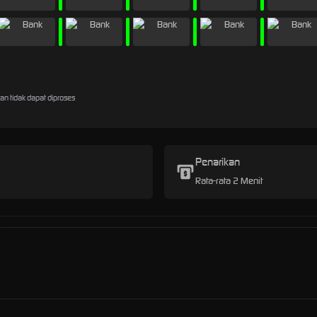
an tidak dapat diproses
Penarikan
Rata-rata 2 Menit