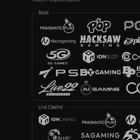
Slots
Live Casino