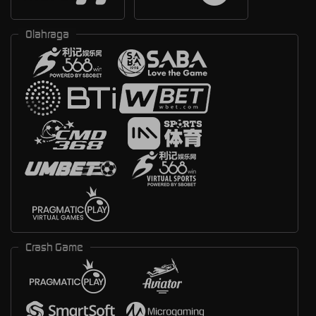
Olahraga
Crash Game