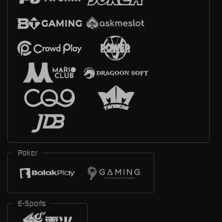
Poker
E-Sports