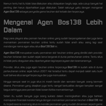
Namun tentu hal itu tidak bisa dilakukan atau didapakan begitu saja, ada cukup banyak hal
penting dan harus diperhatikan juga dilakukan. Salah satunya yaitu dengan mengenal
Agen Bos138
sebagai penyedia game taruhan slot terbaik dan terpercaya.
Mengenal Agen Bos138 Lebih
Dalam
Bagi para players atau pemain taruhan online yang sudah berpengalaman dan juga lama
memainkan permainan taruhan online tentu sudah tidak aneh atau asing lagi saat
mendengar nama agen atau situs
Bos138 Slot
ini.
Agen Bos138
merupakan suatu permainan slot taruhan online yang dimiliki oleh provider
taruhan terbesar dan sudah sejak lama bergerak di dunia pertaruhanan online. Tentu situs
ini tidak perlu diragukan atau dipertanyakan lagi kepercayaan dan keamanannya.
Provider, situs, atau juga agen taruhan online terpercaya
Bos138
ini sudah ada di dunia
pertaruhanan online sejak tahun 2007. Hal tersebut tentu dapat menjadi salah satu bukti
kuat bahwa situs sangat terpercaya dan juga memuaskan.
Hingga sampai saat ini juga situs ini masih berdiri dan semakin banyak orang bermain
disana. Permainan yang disajikan juga tentu sangat berkualitas dengan tampilan sangat
bagus sehingga para pemain tidak bosan Ketika memainkannya.
Selain itu, sudah banyak juga orang sukses dalam meningkatkan atau juga bahkan
memajukan finansial mereka hanya dengan memainkan permainan taruhan di
Bos138
. Hal
itu terjadi karena memang situs ini memiliki permainan yang mudah dimainkan seperti game