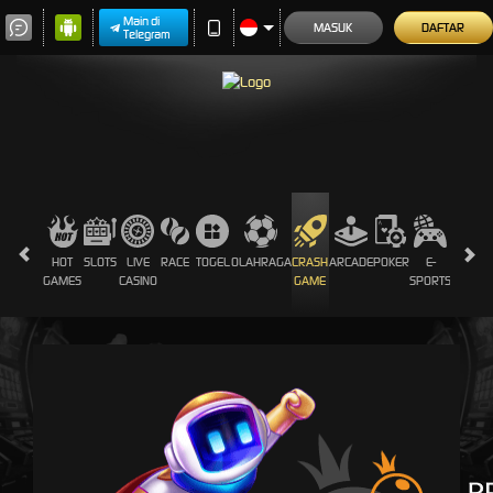
Main di
MASUK
DAFTAR
Telegram
HOT
SLOTS
LIVE
RACE
TOGEL
OLAHRAGA
CRASH
ARCADE
POKER
E-
SABUN
GAMES
CASINO
GAME
SPORTS
AYAM