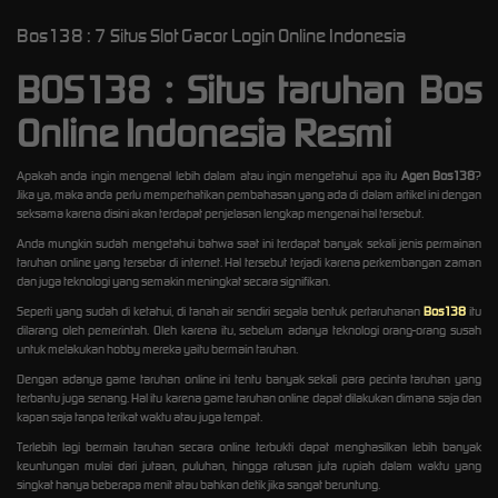
Bos138 : 7 Situs Slot Gacor Login Online Indonesia
BOS138 : Situs taruhan Bos
Online Indonesia Resmi
Apakah anda ingin mengenal lebih dalam atau ingin mengetahui apa itu
Agen Bos138
?
Jika ya, maka anda perlu memperhatikan pembahasan yang ada di dalam artikel ini dengan
seksama karena disini akan terdapat penjelasan lengkap mengenai hal tersebut.
Anda mungkin sudah mengetahui bahwa saat ini terdapat banyak sekali jenis permainan
taruhan online yang tersebar di internet. Hal tersebut terjadi karena perkembangan zaman
dan juga teknologi yang semakin meningkat secara signifikan.
Seperti yang sudah di ketahui, di tanah air sendiri segala bentuk pertaruhanan
Bos138
itu
dilarang oleh pemerintah. Oleh karena itu, sebelum adanya teknologi orang-orang susah
untuk melakukan hobby mereka yaitu bermain taruhan.
Dengan adanya game taruhan online ini tentu banyak sekali para pecinta taruhan yang
terbantu juga senang. Hal itu karena game taruhan online dapat dilakukan dimana saja dan
kapan saja tanpa terikat waktu atau juga tempat.
Terlebih lagi bermain taruhan secara online terbukti dapat menghasilkan lebih banyak
keuntungan mulai dari jutaan, puluhan, hingga ratusan juta rupiah dalam waktu yang
singkat hanya beberapa menit atau bahkan detik jika sangat beruntung.