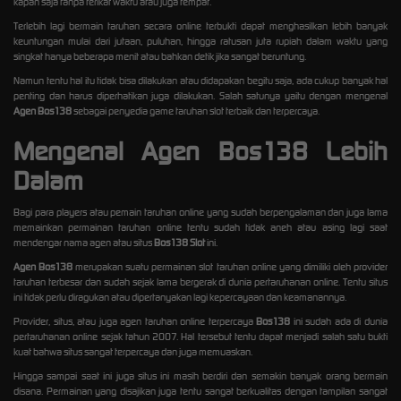
kapan saja tanpa terikat waktu atau juga tempat.
Terlebih lagi bermain taruhan secara online terbukti dapat menghasilkan lebih banyak
keuntungan mulai dari jutaan, puluhan, hingga ratusan juta rupiah dalam waktu yang
singkat hanya beberapa menit atau bahkan detik jika sangat beruntung.
Namun tentu hal itu tidak bisa dilakukan atau didapakan begitu saja, ada cukup banyak hal
penting dan harus diperhatikan juga dilakukan. Salah satunya yaitu dengan mengenal
Agen Bos138
sebagai penyedia game taruhan slot terbaik dan terpercaya.
Mengenal Agen Bos138 Lebih
Dalam
Bagi para players atau pemain taruhan online yang sudah berpengalaman dan juga lama
memainkan permainan taruhan online tentu sudah tidak aneh atau asing lagi saat
mendengar nama agen atau situs
Bos138 Slot
ini.
Agen Bos138
merupakan suatu permainan slot taruhan online yang dimiliki oleh provider
taruhan terbesar dan sudah sejak lama bergerak di dunia pertaruhanan online. Tentu situs
ini tidak perlu diragukan atau dipertanyakan lagi kepercayaan dan keamanannya.
Provider, situs, atau juga agen taruhan online terpercaya
Bos138
ini sudah ada di dunia
pertaruhanan online sejak tahun 2007. Hal tersebut tentu dapat menjadi salah satu bukti
kuat bahwa situs sangat terpercaya dan juga memuaskan.
Hingga sampai saat ini juga situs ini masih berdiri dan semakin banyak orang bermain
disana. Permainan yang disajikan juga tentu sangat berkualitas dengan tampilan sangat