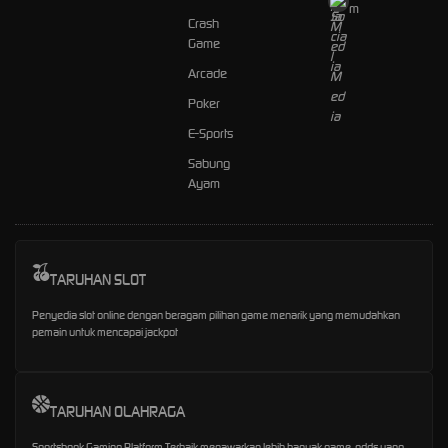
m
Crash
Game
Arcade
Poker
E-Sports
Sabung
Ayam
TARUHAN SLOT
Penyedia slot online dengan beragam pilihan game menarik yang memudahkan
pemain untuk mencapai jackpot
TARUHAN OLAHRAGA
Sportsbook Gaming Platform Terbaik menawarkan lebih banyak game, odds yang