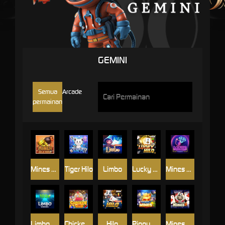
GEMINI
Semua
Arcade
permainan
Mines Gold Rush
Tiger Hilo
Limbo
Lucky Hilo
Mines Neon
Limbo Classic
Chicken Run
Hilo
Pinoy Mines
Mines Maple