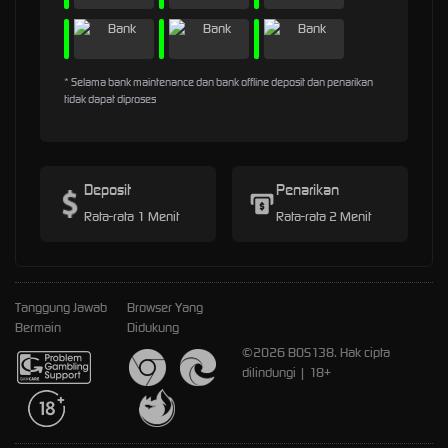
* Selama bank maintenance dan bank offline deposit dan penarikan
tidak dapat diproses
Deposit
Penarikan
Rata-rata 1 Menit
Rata-rata 2 Menit
Tanggung Jawab
Browser Yang
Bermain
Didukung
©2026 BOS138. Hak cipta
dilindungi | 18+