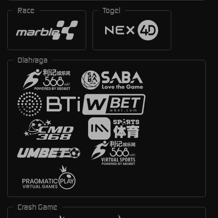
Race
Togel
Olahraga
Crash Game