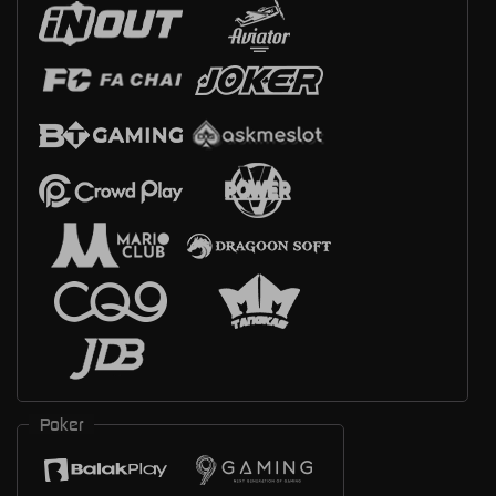
Poker