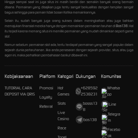
Hingga sampai saat ini juga situs ini masih berdiri dan semakin banyak orang bermain
disana. Permainan yang disajikan juga tentu sangat berkualitas dengan tampilan sangat
bagus sehingga para pemain tidak bosan Ketika memainkannya.
Selain itu, sudah banyak juga orang sukses dalam meningkatkan atau juga bahkan
memajukan finansial mereka hanya dengan memainkan permainan taruhan di
Bos138
. Hal
itu terjadi karena memang situs ini memiliki permainan yang mudah dimainkan seperti game
slot.
Namun sebelum permainan slot ada, tentu terdapat permainan yang sangat populer dalam
sejarah dunia pertaruhanan. Jika anda penasaran dengan sejarah provider, situs, atau juga
agen ini, maka perhatikan pembahasan berikut dibawah ini.
Kebijaksanaan
Platform
Kategori
Dukungan
Komunitas
TUTORIAL CARA
Promosi
Hot
+628592
Whatsa
DEPOSIT VIA QRIS
Games
2538231
pp
Loyalty
Slots
bosss13
Line
Referral
8
Live
Telegra
Casino
bos138
m
Race
Facebo
ok
Togel