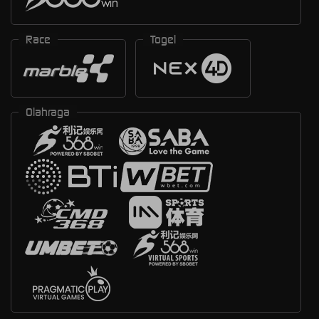
Race
Togel
Olahraga