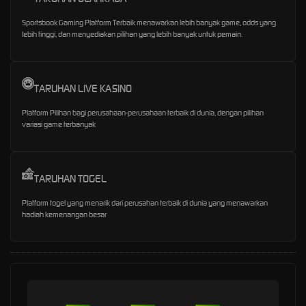
Sportsbook Gaming Platform Terbaik menawarkan lebih banyak game, odds yang
lebih tinggi, dan menyediakan pilihan yang lebih banyak untuk pemain.
TARUHAN LIVE KASINO
Platform Pilihan bagi perusahaan-perusahaan terbaik di dunia, dengan pilihan
variasi game terbanyak
TARUHAN TOGEL
Platform togel yang menarik dari perusahan terbaik di dunia yang menawarkan
hadiah kemenangan besar