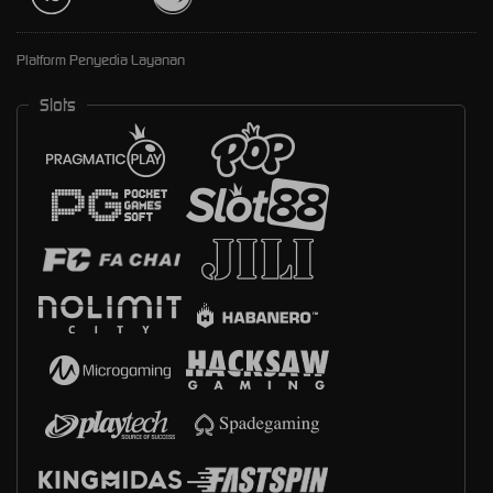
Platform Penyedia Layanan
Slots