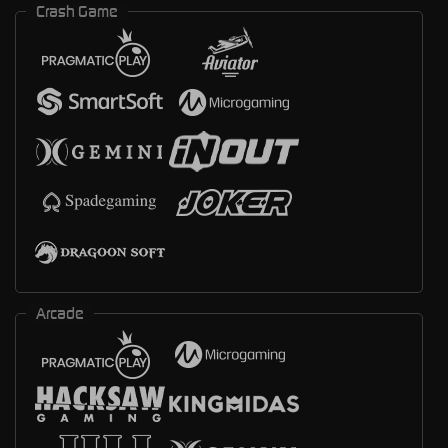
Crash Game
Arcade