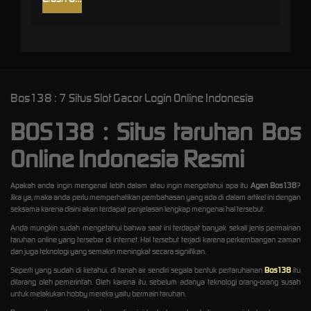
Bos138 : 7 Situs Slot Gacor Login Online Indonesia
BOS138 : Situs taruhan Bos
Online Indonesia Resmi
Apakah anda ingin mengenal lebih dalam atau ingin mengetahui apa itu
Agen Bos138
?
Jika ya, maka anda perlu memperhatikan pembahasan yang ada di dalam artikel ini dengan
seksama karena disini akan terdapat penjelasan lengkap mengenai hal tersebut.
Anda mungkin sudah mengetahui bahwa saat ini terdapat banyak sekali jenis permainan
taruhan online yang tersebar di internet. Hal tersebut terjadi karena perkembangan zaman
dan juga teknologi yang semakin meningkat secara signifikan.
Seperti yang sudah di ketahui, di tanah air sendiri segala bentuk pertaruhanan
Bos138
itu
dilarang oleh pemerintah. Oleh karena itu, sebelum adanya teknologi orang-orang susah
untuk melakukan hobby mereka yaitu bermain taruhan.