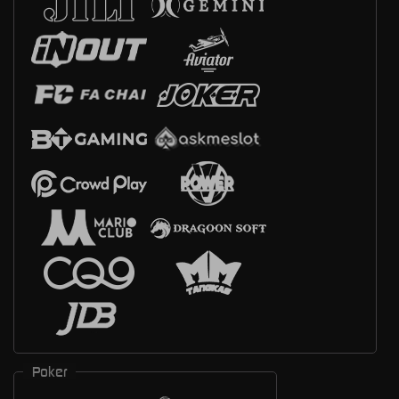
Poker