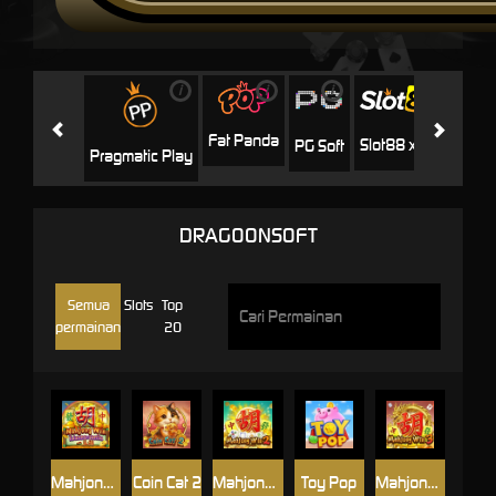
i
i
i
i
i
Facha
Fat Panda
Slot88 x PP
PG Soft
Pragmatic Play
DRAGOONSOFT
Semua
Slots
Top
permainan
20
Mahjong Win
Coin Cat 2
Mahjong Win 2
Toy Pop
Mahjong Win 3