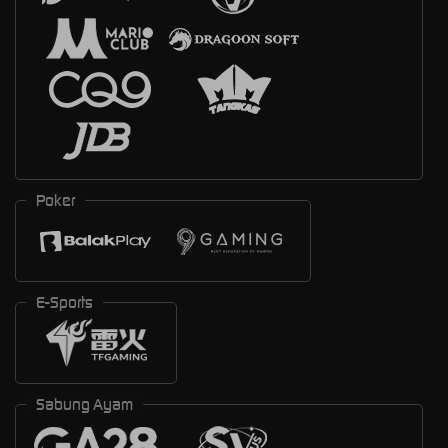
Poker
E-Sports
Sabung Ayam