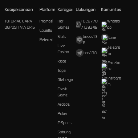
Kebijaksanaan
Platform
Kategori
Dukungan
Komunitas
TUTORIAL CARA
Promosi
Hot
+628778
Whatsa
DEPOSIT VIA QRIS
Games
7139349
pp
Loyalty
Slots
bosss13
Line
Referral
8
Live
Telegra
Casino
bos138
m
Race
Facebo
ok
Togel
Instagra
Olahraga
m
Crash
Game
Arcade
Poker
E-Sports
Sabung