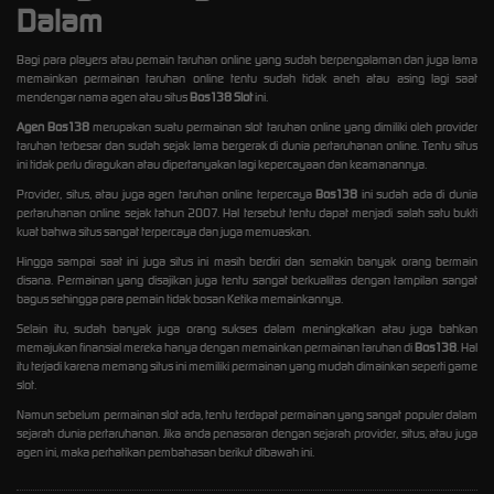
Dalam
Bagi para players atau pemain taruhan online yang sudah berpengalaman dan juga lama
memainkan permainan taruhan online tentu sudah tidak aneh atau asing lagi saat
mendengar nama agen atau situs
Bos138 Slot
ini.
Agen Bos138
merupakan suatu permainan slot taruhan online yang dimiliki oleh provider
taruhan terbesar dan sudah sejak lama bergerak di dunia pertaruhanan online. Tentu situs
ini tidak perlu diragukan atau dipertanyakan lagi kepercayaan dan keamanannya.
Provider, situs, atau juga agen taruhan online terpercaya
Bos138
ini sudah ada di dunia
pertaruhanan online sejak tahun 2007. Hal tersebut tentu dapat menjadi salah satu bukti
kuat bahwa situs sangat terpercaya dan juga memuaskan.
Hingga sampai saat ini juga situs ini masih berdiri dan semakin banyak orang bermain
disana. Permainan yang disajikan juga tentu sangat berkualitas dengan tampilan sangat
bagus sehingga para pemain tidak bosan Ketika memainkannya.
Selain itu, sudah banyak juga orang sukses dalam meningkatkan atau juga bahkan
memajukan finansial mereka hanya dengan memainkan permainan taruhan di
Bos138
. Hal
itu terjadi karena memang situs ini memiliki permainan yang mudah dimainkan seperti game
slot.
Namun sebelum permainan slot ada, tentu terdapat permainan yang sangat populer dalam
sejarah dunia pertaruhanan. Jika anda penasaran dengan sejarah provider, situs, atau juga
agen ini, maka perhatikan pembahasan berikut dibawah ini.