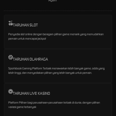
Ayam
TARUHAN SLOT
Penyedia slot online dengan beragam pilihan game menarik yang memudahkan
pemain untuk mencapai jackpot
TARUHAN OLAHRAGA
Sportsbook Gaming Platform Terbaik menawarkan lebih banyak game, odds yang
lebih tinggi, dan menyediakan pilihan yang lebih banyak untuk pemain.
TARUHAN LIVE KASINO
Platform Pilihan bagi perusahaan-perusahaan terbaik di dunia, dengan pilihan
variasi game terbanyak