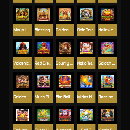
Maya Legacy
Blessing Temple
Golden Qilin
Odin Territory
Halloween Win
Volcanic Legend
Red Dragon’s Treasure
Bounty Clash
Neko Treasures
Golden Snake
Golden Duel
Much Richer
Fire Ball Blaze Phoenix
Midas Hand
Dancing Samba