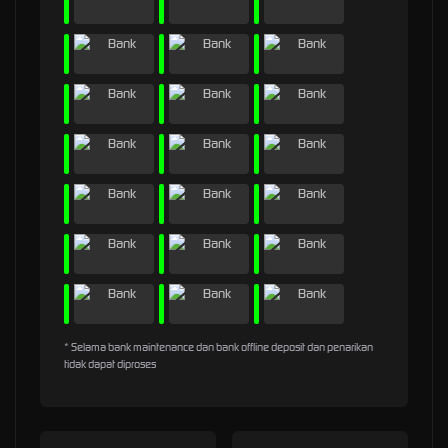
* Selama bank maintenance dan bank offline deposit dan penarikan
tidak dapat diproses