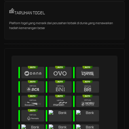
TARUHAN TOGEL
Platform togel yang menarik dari perusahan terbaik di dunia yang menawarkan
hadiah kemenangan besar