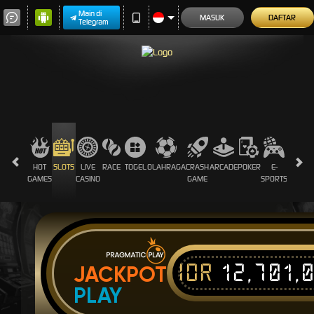
Main di
MASUK
DAFTAR
Telegram
HOT
SLOTS
LIVE
RACE
TOGEL
OLAHRAGA
CRASH
ARCADE
POKER
E-
SABUN
GAMES
CASINO
GAME
SPORTS
AYAM
IDR
12,701,
JACKPOT
PLAY