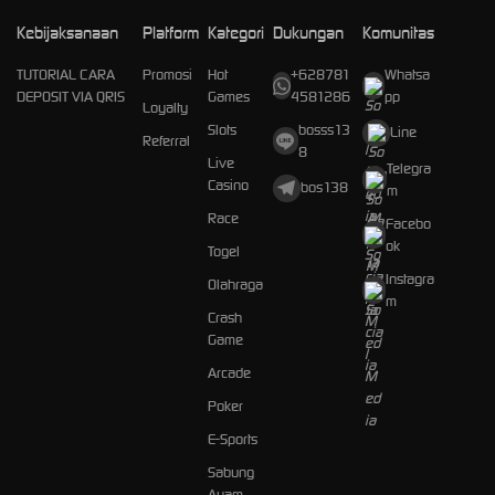
Kebijaksanaan
Platform
Kategori
Dukungan
Komunitas
TUTORIAL CARA
Promosi
Hot
+628781
Whatsa
DEPOSIT VIA QRIS
Games
4581286
pp
Loyalty
Slots
bosss13
Line
Referral
8
Live
Telegra
Casino
bos138
m
Race
Facebo
ok
Togel
Instagra
Olahraga
m
Crash
Game
Arcade
Poker
E-Sports
Sabung
Ayam